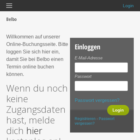
Login
Belbo
Willkommen auf unserer
Online-Buchungsseite. Bitte
Einloggen
loggen Sie sich hier ein,
E-Mail-Adresse
damit Sie bei Belbo einen
Termin online buchen
können.
Passwort
Wenn du noch
keine
Passwort vergessen?
·
Zugangsdaten
hast, melde
Registrieren
·
Passwort
vergessen?
dich
hier