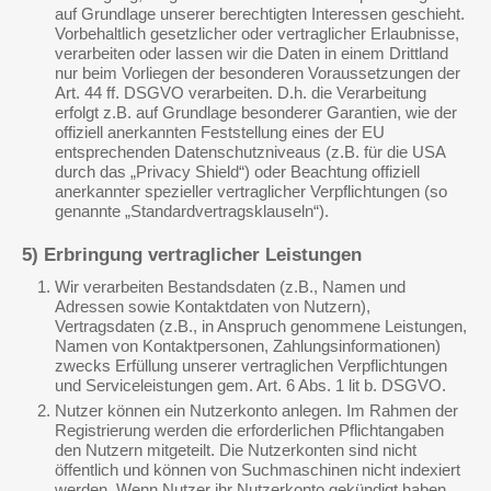
auf Grundlage unserer berechtigten Interessen geschieht.
Vorbehaltlich gesetzlicher oder vertraglicher Erlaubnisse,
verarbeiten oder lassen wir die Daten in einem Drittland
nur beim Vorliegen der besonderen Voraussetzungen der
Art. 44 ff. DSGVO verarbeiten. D.h. die Verarbeitung
erfolgt z.B. auf Grundlage besonderer Garantien, wie der
offiziell anerkannten Feststellung eines der EU
entsprechenden Datenschutzniveaus (z.B. für die USA
durch das „Privacy Shield“) oder Beachtung offiziell
anerkannter spezieller vertraglicher Verpflichtungen (so
genannte „Standardvertragsklauseln“).
5) Erbringung vertraglicher Leistungen
Wir verarbeiten Bestandsdaten (z.B., Namen und
Adressen sowie Kontaktdaten von Nutzern),
Vertragsdaten (z.B., in Anspruch genommene Leistungen,
Namen von Kontaktpersonen, Zahlungsinformationen)
zwecks Erfüllung unserer vertraglichen Verpflichtungen
und Serviceleistungen gem. Art. 6 Abs. 1 lit b. DSGVO.
Nutzer können ein Nutzerkonto anlegen. Im Rahmen der
Registrierung werden die erforderlichen Pflichtangaben
den Nutzern mitgeteilt. Die Nutzerkonten sind nicht
öffentlich und können von Suchmaschinen nicht indexiert
werden. Wenn Nutzer ihr Nutzerkonto gekündigt haben,