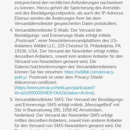
entsprechend den rechtlichen Anforderungen nachweisen
zu können. Hierzu gehört die Speicherung des Anmelde-
und des Bestätigungszeitpunkts, als auch der IP-Adresse.
Ebenso werden die Änderungen Ihrer bei dem
Versanddienstleister gespeicherten Daten protokolliert.
Versanddienstleister E-Mails: Der Versand der
Bestätigungs- und Erinnerungs-Mails erfolgt mittels
„Postmark“, einer Newsletterversandplattform des US-
Anbieters Wildbit LLC, 225 Chestnut St. Philadelphia, PA
19106, USA. Der Versand der Newsletter erfolgt mittles
desselben Anbieters, soweit kein anderer Anbieter für den
Versand von Newslettern genannt wird. Die
Datenschutzbestimmungen des Versanddienstleisters
können Sie hier einsehen:
https://wildbit.com/privacy-
policy/
. Postmark ist unter dem Privacy-Shield-
Abkommen zertifiziert:
(
https://www.privacyshield.gov/participant?
id=a2zt00000004EKYAA2&status=Active
).
Versanddienstleister SMS: Der Versand der Bestätigungs-
und Erinnerungs-SMS erfolgt mittels „MessageBird“ mit
Sitz in Baarsjesweg 285, 1058 AE Amsterdam,
Nederland. Der Versand der Newsletter-SMS erfolgt
mittles desselben Anbieters, soweit kein anderer Anbieter
für den Versand von SMS-Newslettern genannt wird. Die